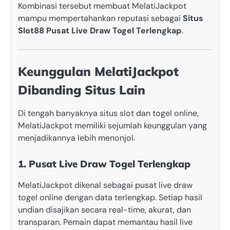
Kombinasi tersebut membuat MelatiJackpot
mampu mempertahankan reputasi sebagai
Situs
Slot88 Pusat Live Draw Togel Terlengkap
.
Keunggulan MelatiJackpot
Dibanding Situs Lain
Di tengah banyaknya situs slot dan togel online,
MelatiJackpot memiliki sejumlah keunggulan yang
menjadikannya lebih menonjol.
1. Pusat Live Draw Togel Terlengkap
MelatiJackpot dikenal sebagai pusat live draw
togel online dengan data terlengkap. Setiap hasil
undian disajikan secara real-time, akurat, dan
transparan. Pemain dapat memantau hasil live