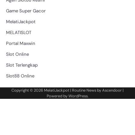
Game Super Gacor
MelatiJackpot
MELATISLOT
Portal Maxwin
Slot Online
Slot Terlengkap
Slot88 Online
Copyright © 2026
MelatiJackpot
| Routine News by
Ascendoor
|
Powered by
WordPress
.