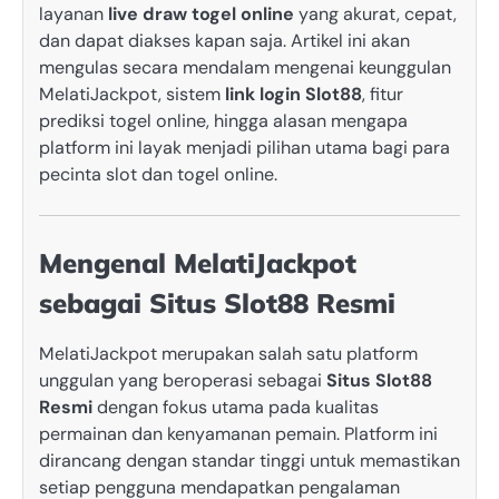
layanan
live draw togel online
yang akurat, cepat,
dan dapat diakses kapan saja. Artikel ini akan
mengulas secara mendalam mengenai keunggulan
MelatiJackpot, sistem
link login Slot88
, fitur
prediksi togel online, hingga alasan mengapa
platform ini layak menjadi pilihan utama bagi para
pecinta slot dan togel online.
Mengenal MelatiJackpot
sebagai Situs Slot88 Resmi
MelatiJackpot merupakan salah satu platform
unggulan yang beroperasi sebagai
Situs Slot88
Resmi
dengan fokus utama pada kualitas
permainan dan kenyamanan pemain. Platform ini
dirancang dengan standar tinggi untuk memastikan
setiap pengguna mendapatkan pengalaman