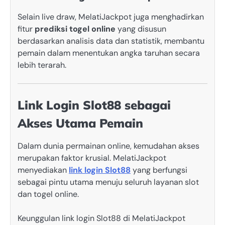
Selain live draw, MelatiJackpot juga menghadirkan
fitur
prediksi togel online
yang disusun
berdasarkan analisis data dan statistik, membantu
pemain dalam menentukan angka taruhan secara
lebih terarah.
Link Login Slot88 sebagai
Akses Utama Pemain
Dalam dunia permainan online, kemudahan akses
merupakan faktor krusial. MelatiJackpot
menyediakan
link login Slot88
yang berfungsi
sebagai pintu utama menuju seluruh layanan slot
dan togel online.
Keunggulan link login Slot88 di MelatiJackpot