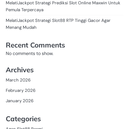
MelatiJackpot Strategi Prediksi Slot Online Maxwin Untuk
Pemula Terpercaya
MelatiJackpot Strategi Slot88 RTP Tinggi Gacor Agar
Menang Mudah
Recent Comments
No comments to show.
Archives
March 2026
February 2026
January 2026
Categories
Agen Slot88 Resmi