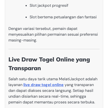
Slot jackpot progresif
Slot bertema petualangan dan fantasi
Dengan variasi tersebut, pemain dapat
menyesuaikan pilihan permainan sesuai preferensi
masing-masing.
Live Draw Togel Online yang
Transparan
Salah satu daya tarik utama MelatiJackpot adalah
layanan
live draw togel online
yang transparan
dan dapat diakses secara langsung. Setiap hasil
undian disiarkan secara real-time, sehingga
pemain dapat memantau proses secara terbuka.