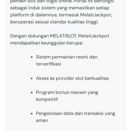
pemain slot dan togel online. Portal ini berfungsi
sebagai induk sistem yang memastikan setiap
platform di dalamnya, termasuk MelatiJackpot,
beroperasi sesuai standar kualitas tinggi.
Dengan dukungan MELATISLOT, MelatiJackpot
mendapatkan keunggulan berupa:
Sistem permainan resmi dan
terverifikasi
Akses ke provider slot berkualitas
Program bonus maxwin yang
kompetitif
Pengelolaan data dan transaksi yang
aman