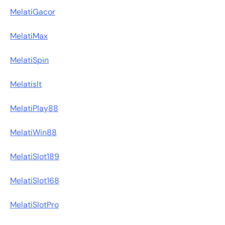
MelatiGacor
MelatiMax
MelatiSpin
Melatislt
MelatiPlay88
MelatiWin88
MelatiSlot189
MelatiSlot168
MelatiSlotPro