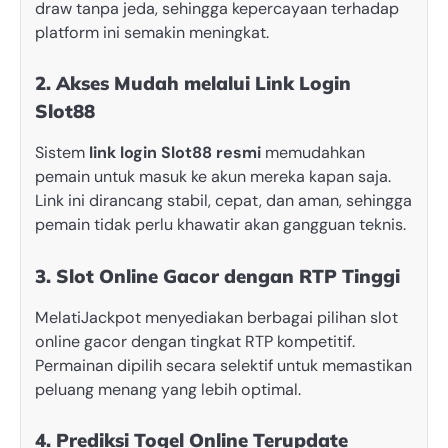
draw tanpa jeda, sehingga kepercayaan terhadap
platform ini semakin meningkat.
2. Akses Mudah melalui Link Login
Slot88
Sistem
link login Slot88 resmi
memudahkan
pemain untuk masuk ke akun mereka kapan saja.
Link ini dirancang stabil, cepat, dan aman, sehingga
pemain tidak perlu khawatir akan gangguan teknis.
3. Slot Online Gacor dengan RTP Tinggi
MelatiJackpot menyediakan berbagai pilihan slot
online gacor dengan tingkat RTP kompetitif.
Permainan dipilih secara selektif untuk memastikan
peluang menang yang lebih optimal.
4. Prediksi Togel Online Terupdate