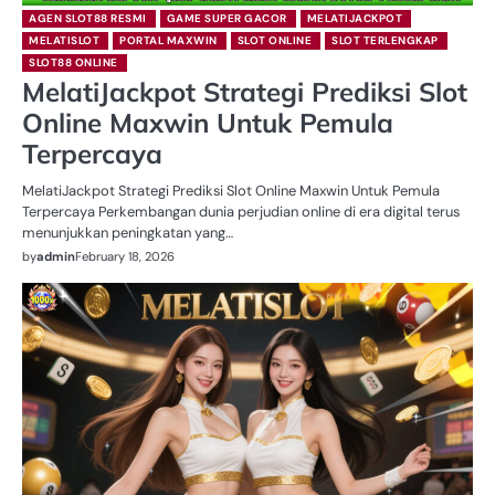
AGEN SLOT88 RESMI
GAME SUPER GACOR
MELATIJACKPOT
MELATISLOT
PORTAL MAXWIN
SLOT ONLINE
SLOT TERLENGKAP
SLOT88 ONLINE
MelatiJackpot Strategi Prediksi Slot
Online Maxwin Untuk Pemula
Terpercaya
MelatiJackpot Strategi Prediksi Slot Online Maxwin Untuk Pemula
Terpercaya Perkembangan dunia perjudian online di era digital terus
menunjukkan peningkatan yang…
by
admin
February 18, 2026