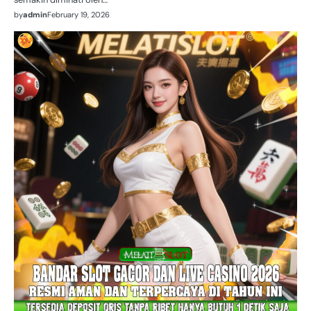
by
admin
February 19, 2026