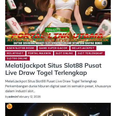
AGEN SLOT88 RESMI
GAME SUPER GACOR
MELATIJACKPOT
MELATISLOT
PORTAL MAXWIN
SLOT ONLINE
SLOT TERLENGKAP
SLOT88 ONLINE
MelatiJackpot Situs Slot88 Pusat
Live Draw Togel Terlengkap
MelatiJackpot Situs Slot88 Pusat Live Draw Togel Terlengkap
Perkembangan dunia hiburan digital saat ini semakin pesat, khususnya
dalam industri slot…
by
admin
February 12, 2026