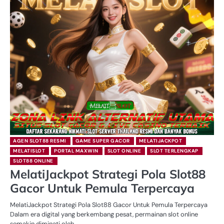
AGEN SLOT88 RESMI
GAME SUPER GACOR
MELATIJACKPOT
MELATISLOT
PORTAL MAXWIN
SLOT ONLINE
SLOT TERLENGKAP
SLOT88 ONLINE
MelatiJackpot Strategi Pola Slot88
Gacor Untuk Pemula Terpercaya
MelatiJackpot Strategi Pola Slot88 Gacor Untuk Pemula Terpercaya
Dalam era digital yang berkembang pesat, permainan slot online
semakin diminati oleh…