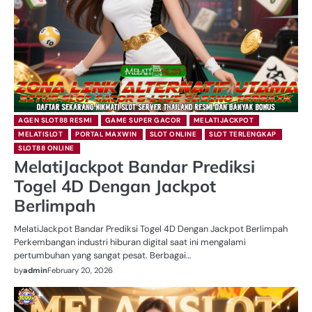
AGEN SLOT88 RESMI
GAME SUPER GACOR
MELATIJACKPOT
MELATISLOT
PORTAL MAXWIN
SLOT ONLINE
SLOT TERLENGKAP
SLOT88 ONLINE
MelatiJackpot Bandar Prediksi
Togel 4D Dengan Jackpot
Berlimpah
MelatiJackpot Bandar Prediksi Togel 4D Dengan Jackpot Berlimpah
Perkembangan industri hiburan digital saat ini mengalami
pertumbuhan yang sangat pesat. Berbagai…
by
admin
February 20, 2026