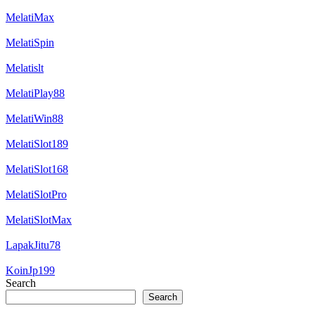
MelatiMax
MelatiSpin
Melatislt
MelatiPlay88
MelatiWin88
MelatiSlot189
MelatiSlot168
MelatiSlotPro
MelatiSlotMax
LapakJitu78
KoinJp199
Search
Search