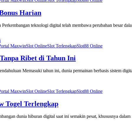
Portal Maxwin
Slot Online
Slot Terlengkap
Slot88 Online
 Bonus Harian
n Perkembangan teknologi digital telah membawa perubahan besar da
Portal Maxwin
Slot Online
Slot Terlengkap
Slot88 Online
anpa Ribet di Tahun Ini
ndahuluan Memasuki tahun ini, dunia permainan berbasis sistem digi
Portal Maxwin
Slot Online
Slot Terlengkap
Slot88 Online
aw Togel Terlengkap
angan dunia hiburan digital saat ini semakin pesat, khususnya dalam 