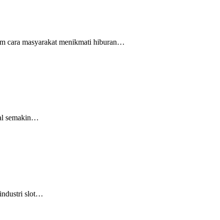
lam cara masyarakat menikmati hiburan…
tal semakin…
industri slot…