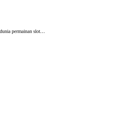
m dunia permainan slot…