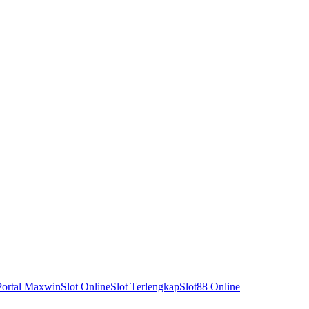
Portal Maxwin
Slot Online
Slot Terlengkap
Slot88 Online