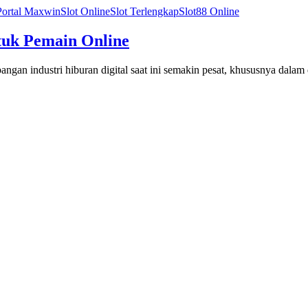
Portal Maxwin
Slot Online
Slot Terlengkap
Slot88 Online
tuk Pemain Online
gan industri hiburan digital saat ini semakin pesat, khususnya dala