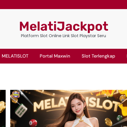
MelatiJackpot
Platform Slot Online Link Slot Playstar Seru
MELATISLOT
Portal Maxwin
Slot Terlengkap