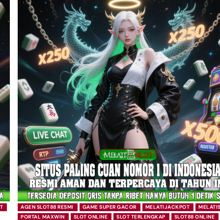
T
AGEN SLOT88 RESMI
GAME SUPER GACOR
MELATIJACKPOT
MELATI
PORTAL MAXWIN
SLOT ONLINE
SLOT TERLENGKAP
SLOT88 ONLINE