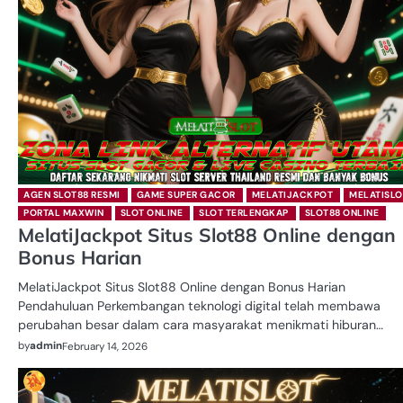
AGEN SLOT88 RESMI
GAME SUPER GACOR
MELATIJACKPOT
MELATISLO
PORTAL MAXWIN
SLOT ONLINE
SLOT TERLENGKAP
SLOT88 ONLINE
MelatiJackpot Situs Slot88 Online dengan
Bonus Harian
MelatiJackpot Situs Slot88 Online dengan Bonus Harian
Pendahuluan Perkembangan teknologi digital telah membawa
perubahan besar dalam cara masyarakat menikmati hiburan…
by
admin
February 14, 2026