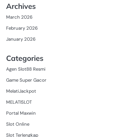
Archives
March 2026
February 2026
January 2026
Categories
Agen Slot88 Resmi
Game Super Gacor
MelatiJackpot
MELATISLOT
Portal Maxwin
Slot Online
Slot Terlengkap