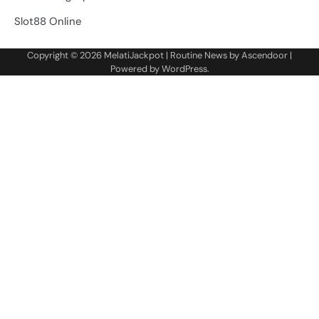
Slot88 Online
Copyright © 2026
MelatiJackpot
| Routine News by
Ascendoor
|
Powered by
WordPress
.