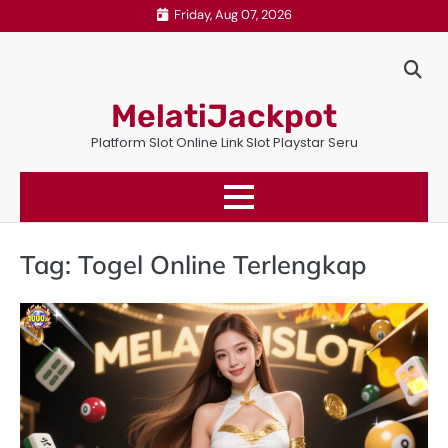
Skip
Friday, Aug 07, 2026
to
content
MelatiJackpot
Platform Slot Online Link Slot Playstar Seru
Tag:
Togel Online Terlengkap