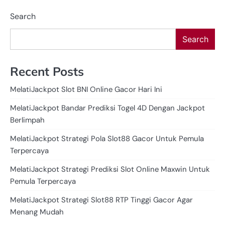
Search
Search
Recent Posts
MelatiJackpot Slot BNI Online Gacor Hari Ini
MelatiJackpot Bandar Prediksi Togel 4D Dengan Jackpot
Berlimpah
MelatiJackpot Strategi Pola Slot88 Gacor Untuk Pemula
Terpercaya
MelatiJackpot Strategi Prediksi Slot Online Maxwin Untuk
Pemula Terpercaya
MelatiJackpot Strategi Slot88 RTP Tinggi Gacor Agar
Menang Mudah