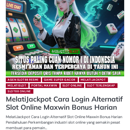
AGEN SLOT88 RESMI
GAME SUPER GACOR
MELATIJACKPOT
MELATISLOT
PORTAL MAXWIN
SLOT ONLINE
SLOT TERLENGKAP
SLOT88 ONLINE
MelatiJackpot Cara Login Alternatif
Slot Online Maxwin Bonus Harian
MelatiJackpot Cara Login Alternatif Slot Online Maxwin Bonus Harian
Pendahuluan Perkembangan industri slot online yang semakin pesat
membuat para pemain…