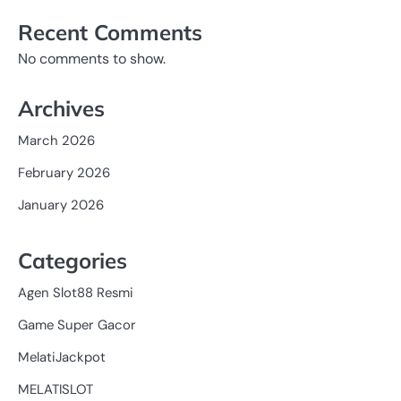
Recent Comments
No comments to show.
Archives
March 2026
February 2026
January 2026
Categories
Agen Slot88 Resmi
Game Super Gacor
MelatiJackpot
MELATISLOT