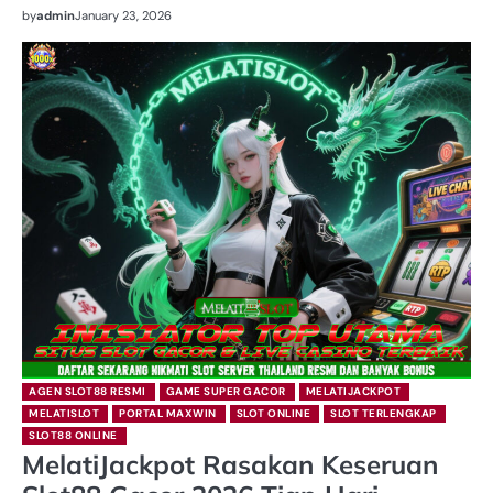
by
admin
January 23, 2026
AGEN SLOT88 RESMI
GAME SUPER GACOR
MELATIJACKPOT
MELATISLOT
PORTAL MAXWIN
SLOT ONLINE
SLOT TERLENGKAP
SLOT88 ONLINE
MelatiJackpot Rasakan Keseruan