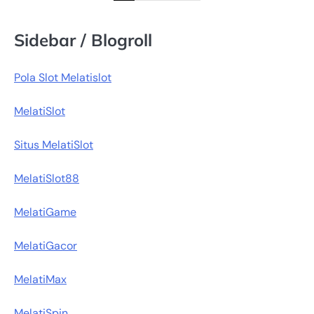
pagination
Sidebar / Blogroll
Pola Slot Melatislot
MelatiSlot
Situs MelatiSlot
MelatiSlot88
MelatiGame
MelatiGacor
MelatiMax
MelatiSpin