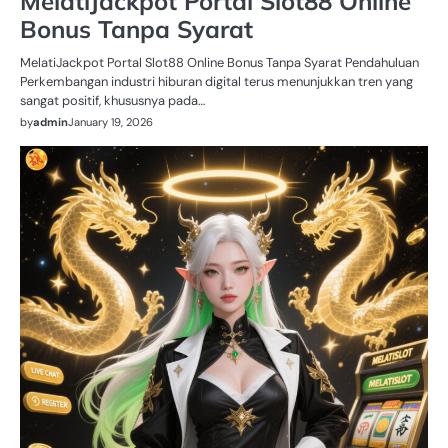
MelatiJackpot Portal Slot88 Online
Bonus Tanpa Syarat
MelatiJackpot Portal Slot88 Online Bonus Tanpa Syarat Pendahuluan
Perkembangan industri hiburan digital terus menunjukkan tren yang
sangat positif, khususnya pada…
by
admin
January 19, 2026