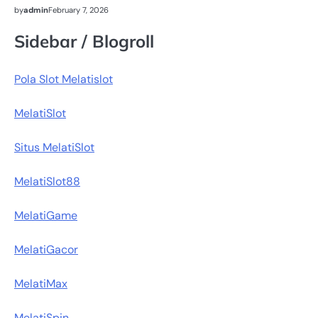
by
admin
February 7, 2026
Sidebar / Blogroll
Pola Slot Melatislot
MelatiSlot
Situs MelatiSlot
MelatiSlot88
MelatiGame
MelatiGacor
MelatiMax
MelatiSpin