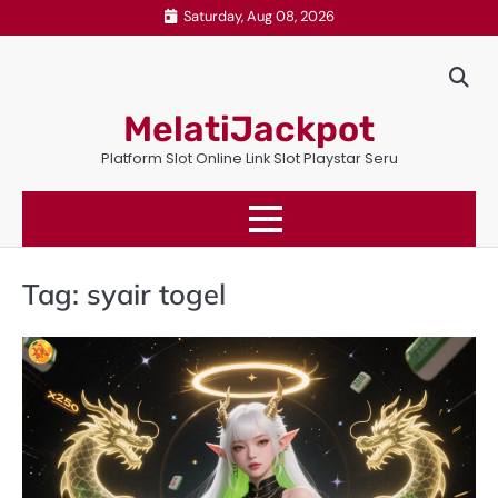
Skip
Saturday, Aug 08, 2026
to
content
MelatiJackpot
Platform Slot Online Link Slot Playstar Seru
Tag:
syair togel