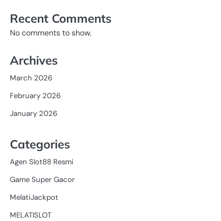
Recent Comments
No comments to show.
Archives
March 2026
February 2026
January 2026
Categories
Agen Slot88 Resmi
Game Super Gacor
MelatiJackpot
MELATISLOT