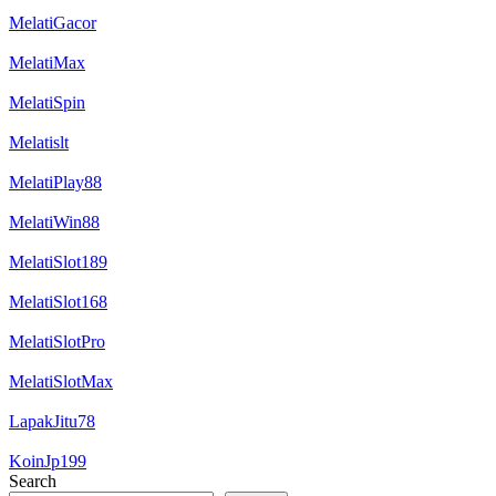
MelatiGacor
MelatiMax
MelatiSpin
Melatislt
MelatiPlay88
MelatiWin88
MelatiSlot189
MelatiSlot168
MelatiSlotPro
MelatiSlotMax
LapakJitu78
KoinJp199
Search