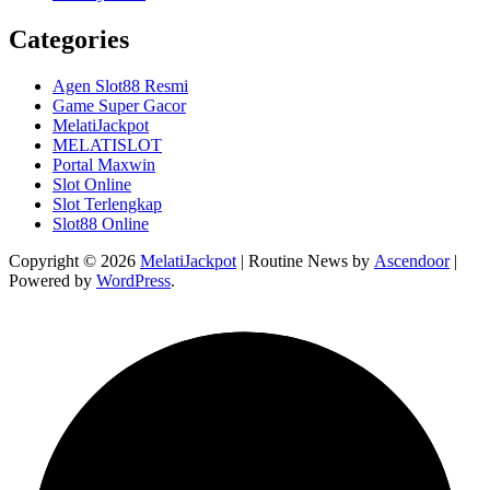
Categories
Agen Slot88 Resmi
Game Super Gacor
MelatiJackpot
MELATISLOT
Portal Maxwin
Slot Online
Slot Terlengkap
Slot88 Online
Copyright © 2026
MelatiJackpot
| Routine News by
Ascendoor
|
Powered by
WordPress
.