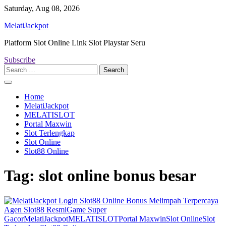
Skip
Saturday, Aug 08, 2026
to
MelatiJackpot
content
Platform Slot Online Link Slot Playstar Seru
Subscribe
Search
for:
Home
MelatiJackpot
MELATISLOT
Portal Maxwin
Slot Terlengkap
Slot Online
Slot88 Online
Tag:
slot online bonus besar
Agen Slot88 Resmi
Game Super
Gacor
MelatiJackpot
MELATISLOT
Portal Maxwin
Slot Online
Slot