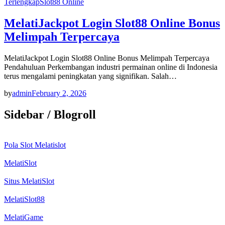
Terlengkap
Slot88 Online
MelatiJackpot Login Slot88 Online Bonus
Melimpah Terpercaya
MelatiJackpot Login Slot88 Online Bonus Melimpah Terpercaya
Pendahuluan Perkembangan industri permainan online di Indonesia
terus mengalami peningkatan yang signifikan. Salah…
by
admin
February 2, 2026
Sidebar / Blogroll
Pola Slot Melatislot
MelatiSlot
Situs MelatiSlot
MelatiSlot88
MelatiGame