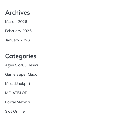
Archives
March 2026
February 2026
January 2026
Categories
Agen Slot88 Resmi
Game Super Gacor
MelatiJackpot
MELATISLOT
Portal Maxwin
Slot Online