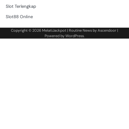
Slot Terlengkap
Slot88 Online
Copyright © 2026
MelatiJackpot
| Routine News by
Ascendoor
|
Powered by
WordPress
.