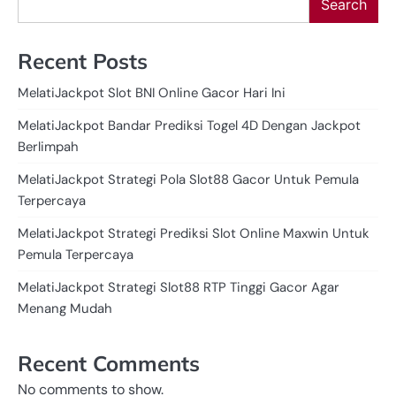
Search
Recent Posts
MelatiJackpot Slot BNI Online Gacor Hari Ini
MelatiJackpot Bandar Prediksi Togel 4D Dengan Jackpot
Berlimpah
MelatiJackpot Strategi Pola Slot88 Gacor Untuk Pemula
Terpercaya
MelatiJackpot Strategi Prediksi Slot Online Maxwin Untuk
Pemula Terpercaya
MelatiJackpot Strategi Slot88 RTP Tinggi Gacor Agar
Menang Mudah
Recent Comments
No comments to show.