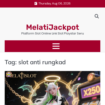
Skip
Thursday, Aug 06, 2026
to
content
MelatiJackpot
Platform Slot Online Link Slot Playstar Seru
Tag:
slot anti rungkad