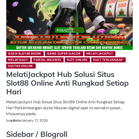
AGEN SLOT88 RESMI
GAME SUPER GACOR
MELATIJACKPOT
MELATISLOT
PORTAL MAXWIN
SLOT ONLINE
SLOT TERLENGKAP
SLOT88 ONLINE
MelatiJackpot Hub Solusi Situs
Slot88 Online Anti Rungkad Setiap
Hari
MelatiJackpot Hub Solusi Situs Slot88 Online Anti Rungkad Setiap
Hari Perkembangan dunia hiburan digital saat ini semakin pesat,
khususnya pada…
by
admin
January 27, 2026
Sidebar / Blogroll