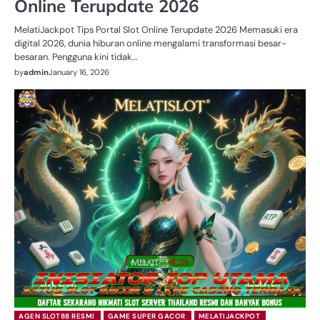
Online Terupdate 2026
MelatiJackpot Tips Portal Slot Online Terupdate 2026 Memasuki era
digital 2026, dunia hiburan online mengalami transformasi besar-
besaran. Pengguna kini tidak…
by
admin
January 16, 2026
AGEN SLOT88 RESMI
GAME SUPER GACOR
MELATIJACKPOT