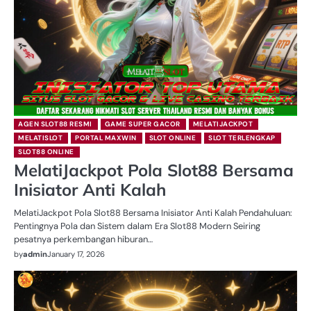
AGEN SLOT88 RESMI
GAME SUPER GACOR
MELATIJACKPOT
MELATISLOT
PORTAL MAXWIN
SLOT ONLINE
SLOT TERLENGKAP
SLOT88 ONLINE
MelatiJackpot Pola Slot88 Bersama
Inisiator Anti Kalah
MelatiJackpot Pola Slot88 Bersama Inisiator Anti Kalah Pendahuluan:
Pentingnya Pola dan Sistem dalam Era Slot88 Modern Seiring
pesatnya perkembangan hiburan…
by
admin
January 17, 2026