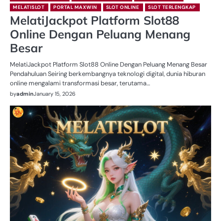
MELATISLOT
PORTAL MAXWIN
SLOT ONLINE
SLOT TERLENGKAP
MelatiJackpot Platform Slot88
Online Dengan Peluang Menang
Besar
MelatiJackpot Platform Slot88 Online Dengan Peluang Menang Besar
Pendahuluan Seiring berkembangnya teknologi digital, dunia hiburan
online mengalami transformasi besar, terutama…
by
admin
January 15, 2026