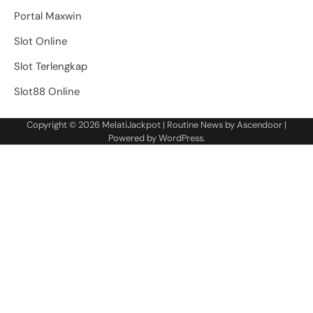
Portal Maxwin
Slot Online
Slot Terlengkap
Slot88 Online
Copyright © 2026
MelatiJackpot
| Routine News by
Ascendoor
|
Powered by
WordPress
.