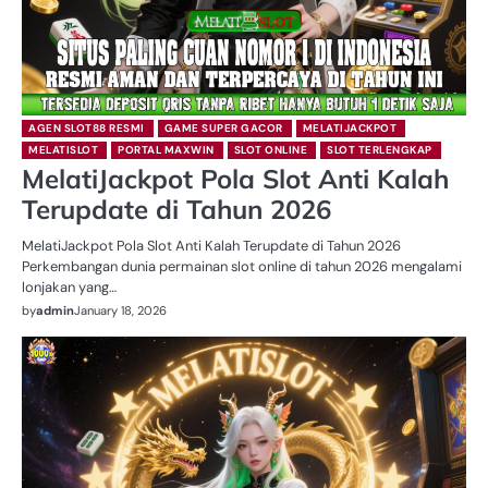
AGEN SLOT88 RESMI
GAME SUPER GACOR
MELATIJACKPOT
MELATISLOT
PORTAL MAXWIN
SLOT ONLINE
SLOT TERLENGKAP
MelatiJackpot Pola Slot Anti Kalah
Terupdate di Tahun 2026
MelatiJackpot Pola Slot Anti Kalah Terupdate di Tahun 2026
Perkembangan dunia permainan slot online di tahun 2026 mengalami
lonjakan yang…
by
admin
January 18, 2026