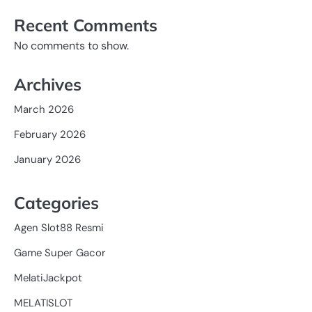
Recent Comments
No comments to show.
Archives
March 2026
February 2026
January 2026
Categories
Agen Slot88 Resmi
Game Super Gacor
MelatiJackpot
MELATISLOT