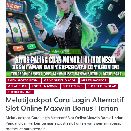
AGEN SLOT88 RESMI
GAME SUPER GACOR
MELATIJACKPOT
MELATISLOT
PORTAL MAXWIN
SLOT ONLINE
SLOT TERLENGKAP
SLOT88 ONLINE
MelatiJackpot Cara Login Alternatif
Slot Online Maxwin Bonus Harian
MelatiJackpot Cara Login Alternatif Slot Online Maxwin Bonus Harian
Pendahuluan Perkembangan industri slot online yang semakin pesat
membuat para pemain…