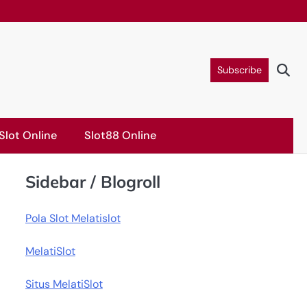
Subscribe
Slot Online
Slot88 Online
Sidebar / Blogroll
Pola Slot Melatislot
MelatiSlot
Situs MelatiSlot