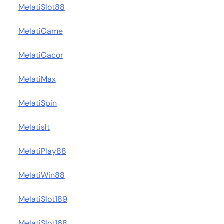
MelatiSlot88
MelatiGame
MelatiGacor
MelatiMax
MelatiSpin
Melatislt
MelatiPlay88
MelatiWin88
MelatiSlot189
MelatiSlot168