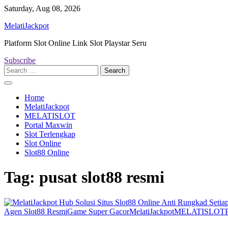
Skip
Saturday, Aug 08, 2026
to
MelatiJackpot
content
Platform Slot Online Link Slot Playstar Seru
Subscribe
Search
for:
Home
MelatiJackpot
MELATISLOT
Portal Maxwin
Slot Terlengkap
Slot Online
Slot88 Online
Tag:
pusat slot88 resmi
Agen Slot88 Resmi
Game Super Gacor
MelatiJackpot
MELATISLOT