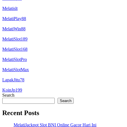
Melatislt
MelatiPlay88
MelatiWin88
MelatiSlot189
MelatiSlot168
MelatiSlotPro
MelatiSlotMax
LapakJitu78
KoinJp199
Search
Search
Recent Posts
MelatiJackpot Slot BNI Online Gacor Hari Ini