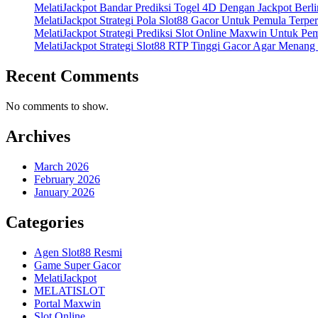
MelatiJackpot Bandar Prediksi Togel 4D Dengan Jackpot Berl
MelatiJackpot Strategi Pola Slot88 Gacor Untuk Pemula Terpe
MelatiJackpot Strategi Prediksi Slot Online Maxwin Untuk Pe
MelatiJackpot Strategi Slot88 RTP Tinggi Gacor Agar Menan
Recent Comments
No comments to show.
Archives
March 2026
February 2026
January 2026
Categories
Agen Slot88 Resmi
Game Super Gacor
MelatiJackpot
MELATISLOT
Portal Maxwin
Slot Online