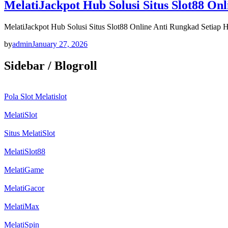
MelatiJackpot Hub Solusi Situs Slot88 On
MelatiJackpot Hub Solusi Situs Slot88 Online Anti Rungkad Setiap H
by
admin
January 27, 2026
Sidebar / Blogroll
Pola Slot Melatislot
MelatiSlot
Situs MelatiSlot
MelatiSlot88
MelatiGame
MelatiGacor
MelatiMax
MelatiSpin