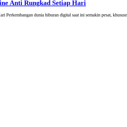
line Anti Rungkad Setiap Hari
ari Perkembangan dunia hiburan digital saat ini semakin pesat, khus