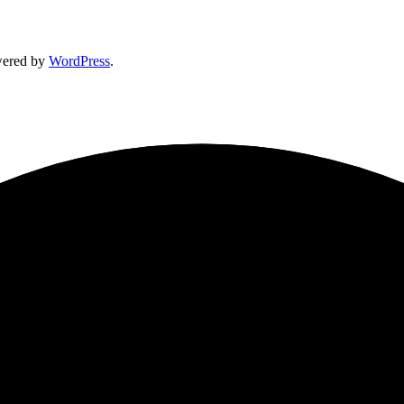
wered by
WordPress
.