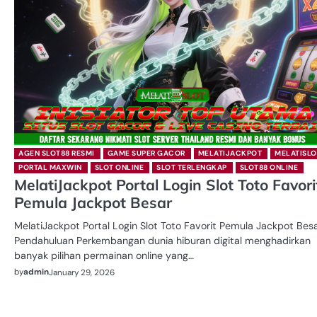
AGEN SLOT88 RESMI
GAME SUPER GACOR
MELATIJACKPOT
MELATISLO
PORTAL MAXWIN
SLOT ONLINE
SLOT TERLENGKAP
SLOT88 ONLINE
MelatiJackpot Portal Login Slot Toto Favori
Pemula Jackpot Besar
MelatiJackpot Portal Login Slot Toto Favorit Pemula Jackpot Bes
Pendahuluan Perkembangan dunia hiburan digital menghadirkan
banyak pilihan permainan online yang…
by
admin
January 29, 2026