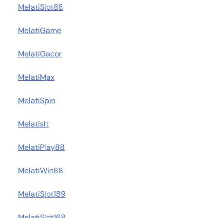
MelatiSlot88
MelatiGame
MelatiGacor
MelatiMax
MelatiSpin
Melatislt
MelatiPlay88
MelatiWin88
MelatiSlot189
MelatiSlot168