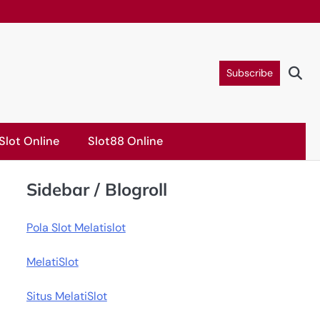
Subscribe
Slot Online
Slot88 Online
Sidebar / Blogroll
Pola Slot Melatislot
MelatiSlot
Situs MelatiSlot