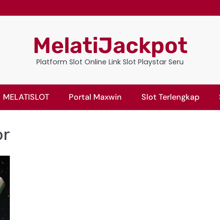
MelatiJackpot
Platform Slot Online Link Slot Playstar Seru
MELATISLOT
Portal Maxwin
Slot Terlengkap
or