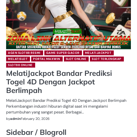
AGEN SLOT88 RESMI
GAME SUPER GACOR
MELATIJACKPOT
MELATISLOT
PORTAL MAXWIN
SLOT ONLINE
SLOT TERLENGKAP
SLOT88 ONLINE
MelatiJackpot Bandar Prediksi
Togel 4D Dengan Jackpot
Berlimpah
MelatiJackpot Bandar Prediksi Togel 4D Dengan Jackpot Berlimpah
Perkembangan industri hiburan digital saat ini mengalami
pertumbuhan yang sangat pesat. Berbagai…
by
admin
February 20, 2026
Sidebar / Blogroll