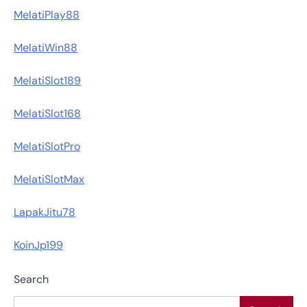
MelatiPlay88
MelatiWin88
MelatiSlot189
MelatiSlot168
MelatiSlotPro
MelatiSlotMax
LapakJitu78
KoinJp199
Search