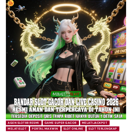
AGEN SLOT88 RESMI
GAME SUPER GACOR
MELATIJACKPOT
MELATISLOT
PORTAL MAXWIN
SLOT ONLINE
SLOT TERLENGKAP