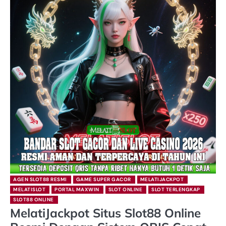
AGEN SLOT88 RESMI
GAME SUPER GACOR
MELATIJACKPOT
MELATISLOT
PORTAL MAXWIN
SLOT ONLINE
SLOT TERLENGKAP
SLOT88 ONLINE
MelatiJackpot Situs Slot88 Online