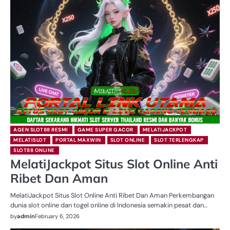
AGEN SLOT88 RESMI
GAME SUPER GACOR
MELATIJACKPOT
MELATISLOT
PORTAL MAXWIN
SLOT ONLINE
SLOT TERLENGKAP
SLOT88 ONLINE
MelatiJackpot Situs Slot Online Anti
Ribet Dan Aman
MelatiJackpot Situs Slot Online Anti Ribet Dan Aman Perkembangan
dunia slot online dan togel online di Indonesia semakin pesat dan…
by
admin
February 6, 2026