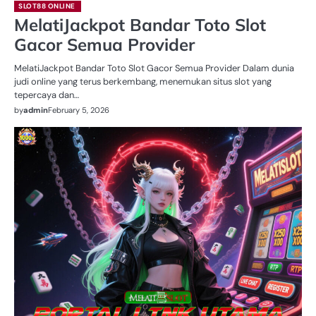
SLOT88 ONLINE
MelatiJackpot Bandar Toto Slot
Gacor Semua Provider
MelatiJackpot Bandar Toto Slot Gacor Semua Provider Dalam dunia
judi online yang terus berkembang, menemukan situs slot yang
tepercaya dan…
by
admin
February 5, 2026