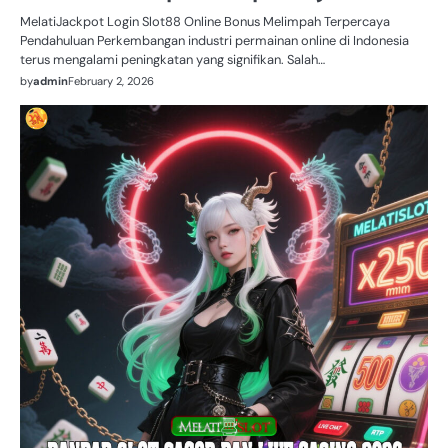
MelatiJackpot Login Slot88 Online Bonus Melimpah Terpercaya
Pendahuluan Perkembangan industri permainan online di Indonesia
terus mengalami peningkatan yang signifikan. Salah…
by
admin
February 2, 2026