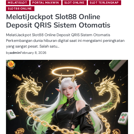
MELATISLOT
PORTAL MAXWIN
SLOT ONLINE
SLOT TERLENGKAP
SLOT88 ONLINE
MelatiJackpot Slot88 Online
Deposit QRIS Sistem Otomatis
MelatiJackpot Slot88 Online Deposit QRIS Sistem Otomatis
Perkembangan dunia hiburan digital saat ini mengalami peningkatan
yang sangat pesat. Salah satu…
by
admin
February 8, 2026