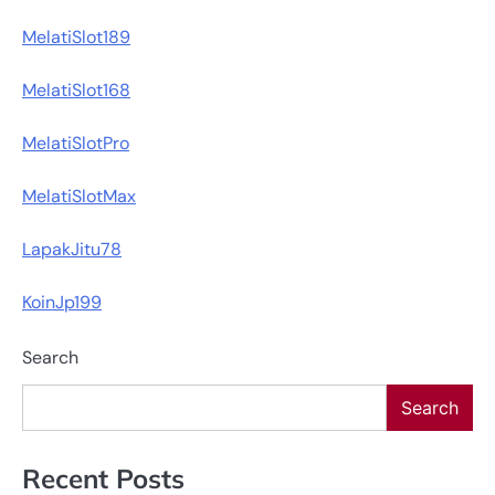
MelatiSlot189
MelatiSlot168
MelatiSlotPro
MelatiSlotMax
LapakJitu78
KoinJp199
Search
Search
Recent Posts