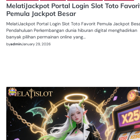
MelatiJackpot Portal Login Slot Toto Favori
Pemula Jackpot Besar
MelatiJackpot Portal Login Slot Toto Favorit Pemula Jackpot Bes
Pendahuluan Perkembangan dunia hiburan digital menghadirkan
banyak pilihan permainan online yang…
by
admin
January 29, 2026