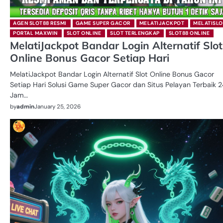
AGEN SLOT88 RESMI
GAME SUPER GACOR
MELATIJACKPOT
MELATISLO
PORTAL MAXWIN
SLOT ONLINE
SLOT TERLENGKAP
SLOT88 ONLINE
MelatiJackpot Bandar Login Alternatif Slot
Online Bonus Gacor Setiap Hari
MelatiJackpot Bandar Login Alternatif Slot Online Bonus Gacor
Setiap Hari Solusi Game Super Gacor dan Situs Pelayan Terbaik 
Jam…
by
admin
January 25, 2026