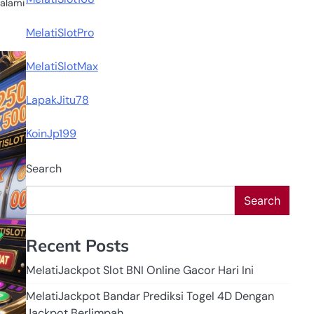
galami
MelatiSlotPro
MelatiSlotMax
LapakJitu78
KoinJp199
Search
Search
Recent Posts
MelatiJackpot Slot BNI Online Gacor Hari Ini
MelatiJackpot Bandar Prediksi Togel 4D Dengan
Jackpot Berlimpah