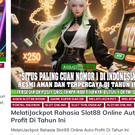
T
i
hun
AGEN SLOT88 RESMI
GAME SUPER GACOR
MELATIJACKPOT
MELATI
at,
PORTAL MAXWIN
SLOT ONLINE
SLOT TERLENGKAP
SLOT88 ONLINE
MelatiJackpot Rahasia Slot88 Online Au
Profit Di Tahun Ini
MelatiJackpot Rahasia Slot88 Online Auto Profit Di Tahun Ini