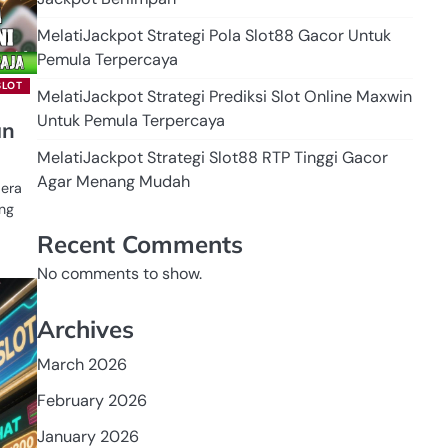
MelatiJackpot Strategi Pola Slot88 Gacor Untuk
Pemula Terpercaya
SLOT
MelatiJackpot Strategi Prediksi Slot Online Maxwin
Untuk Pemula Terpercaya
an
MelatiJackpot Strategi Slot88 RTP Tinggi Gacor
Agar Menang Mudah
 era
ing
Recent Comments
No comments to show.
Archives
March 2026
February 2026
January 2026