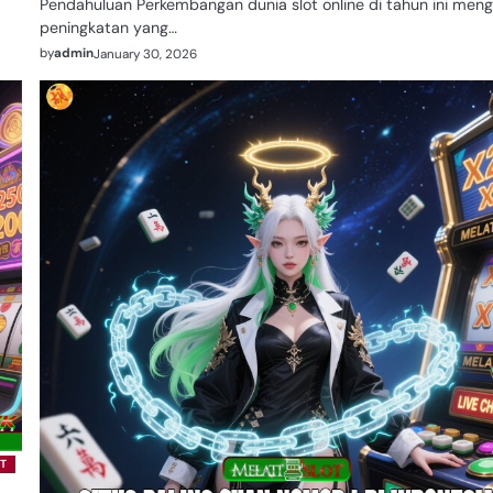
Pendahuluan Perkembangan dunia slot online di tahun ini men
peningkatan yang…
by
admin
January 30, 2026
T