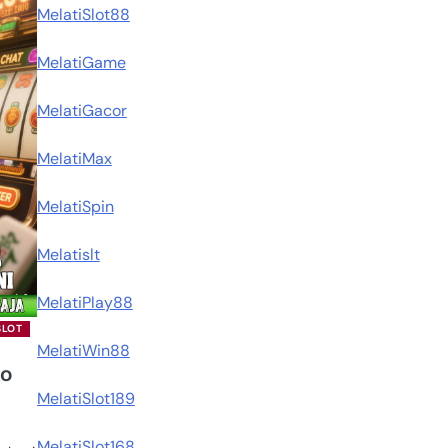
MelatiSlot88
MelatiGame
MelatiGacor
MelatiMax
MelatiSpin
Melatislt
MelatiPlay88
SLOT
MelatiWin88
to
MelatiSlot189
MelatiSlot168