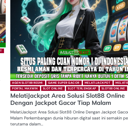
T
p
AGEN SLOT88 RESMI
GAME SUPER GACOR
MELATIJACKPOT
MELATI
PORTAL MAXWIN
SLOT ONLINE
SLOT TERLENGKAP
SLOT88 ONLINE
MelatiJackpot Area Solusi Slot88 Online
Dengan Jackpot Gacor Tiap Malam
MelatiJackpot Area Solusi Slot88 Online Dengan Jackpot Gaco
Malam Perkembangan dunia hiburan digital saat ini semakin pe
terutama dalam…