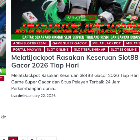
AGEN SLOT88 RESMI
GAME SUPER GACOR
MELATIJACKPOT
MELATI
PORTAL MAXWIN
SLOT ONLINE
SLOT TERLENGKAP
SLOT88 ONLINE
MelatiJackpot Rasakan Keseruan Slot88
Gacor 2026 Tiap Hari
MelatiJackpot Rasakan Keseruan Slot88 Gacor 2026 Tiap Hari 
T
Game Super Gacor dan Situs Pelayan Terbaik 24 Jam
Perkembangan dunia…
by
admin
January 22, 2026
kin