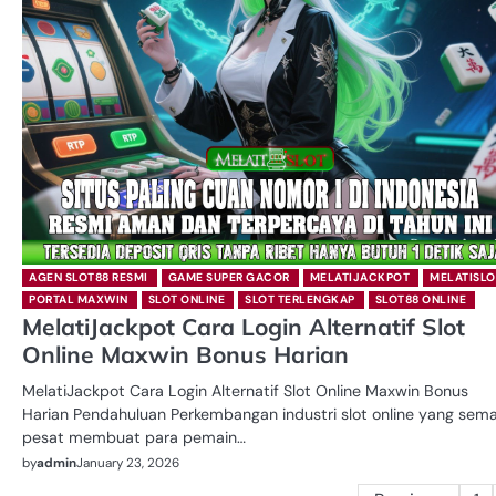
AGEN SLOT88 RESMI
GAME SUPER GACOR
MELATIJACKPOT
MELATISLO
PORTAL MAXWIN
SLOT ONLINE
SLOT TERLENGKAP
SLOT88 ONLINE
MelatiJackpot Cara Login Alternatif Slot
Online Maxwin Bonus Harian
MelatiJackpot Cara Login Alternatif Slot Online Maxwin Bonus
Harian Pendahuluan Perkembangan industri slot online yang sema
pesat membuat para pemain…
by
admin
January 23, 2026